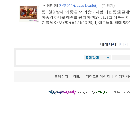
가룟유다(Judas Iscariot)
[성경인명]
(관리자)
뜻 : 찬양받다, '가룟'은 ‘케리옷의 사람’이란 뜻(한
자중의 하나로 예수를 판 제자(마27:5).2) 그 이름은 제자
계를 맡아 보았다(요12:6,13:29).4) 예수님의 발에 향유
[
1
][
][
][
][
][
][
][
2
3
4
5
6
7
홈페이지
메일
디렉토리페이지
인기검색
|
|
|