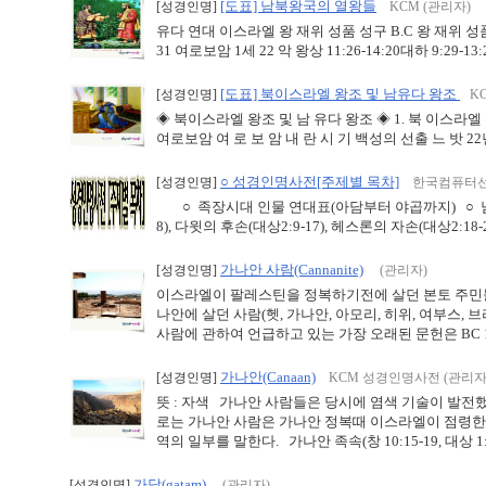
[도표] 남북왕국의 열왕들
[성경인명]
KCM (관리자)
유다 연대 이스라엘 왕 재위 성품 성구 B.C 왕 재위 성품 성구 
31 여로보암 1세 22 악 왕상 11:26-14:20대하 9:29-13:2
[도표] 북이스라엘 왕조 및 남유다 왕조
[성경인명]
K
◈ 북이스라엘 왕조 및 남 유다 왕조 ◈ 1. 북 이스라엘 
여로보암 여 로 보 암 내 란 시 기 백성의 선출 느 밧 22
○ 성경인명사전[주제별 목차]
[성경인명]
한국컴퓨터선
○ 족장시대 인물 연대표(아담부터 야곱까지) ○ 
8), 다윗의 후손(대상2:9-17), 헤스론의 자손(대상2:18-2
가나안 사람(Cannanite)
[성경인명]
(관리자)
이스라엘이 팔레스틴을 정복하기전에 살던 본토 주민들을 가
나안에 살던 사람(헷, 가나안, 아모리, 히위, 여부스,
사람에 관하여 언급하고 있는 가장 오래된 문헌은 BC 14
가나안(Canaan)
[성경인명]
KCM 성경인명사전 (관리자
뜻 : 자색 가나안 사람들은 당시에 염색 기술이 발전
로는 가나안 사람은 가나안 정복때 이스라엘이 점령한 
역의 일부를 말한다. 가나안 족속(창 10:15-19, 대상 1:13
가담(gatam)
[성경인명]
(관리자)