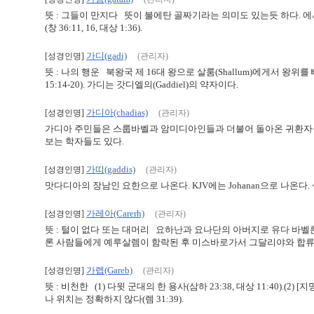
뜻 : 그들이 만지다 뜻이 불에탄 골짜기라는 의미도 있는듯 하다. 
(창 36:11, 16, 대상 1:36).
가디(gadi)
[성경인명]
(관리자)
뜻 : 나의 행운 북왕국 제 16대 왕으로 살룸(Shallum)에게서 왕위
15:14-20). 가디는 갓디엘의(Gaddiel)의 약자이다.
가디아(chadias)
[성경인명]
(관리자)
가디아 주민들은 스룹바벨과 암미디아인들과 더불어 돌아온 귀환자들이다.
보는 학자들도 있다.
가띠(gaddis)
[성경인명]
(관리자)
맛다디아의 장남인 요한으로 나온다. KJV에는 Johanan으로 나온다. 
가레아(Carerh)
[성경인명]
(관리자)
뜻 : 털이 없다 또는 대머리 요하난과 요나단의 아버지로 유다 바벨론
론 사람들에게 예루살렘이 함락된 후 미스바로가서 그달리야와 합류했다(왕하 2
가렙(Gareb)
[성경인명]
(관리자)
뜻 : 비천한 (1) 다윗 군대의 한 용사(삼하 23:38, 대상 11:40)
나 위치는 정확하지 않다(렘 31:39).