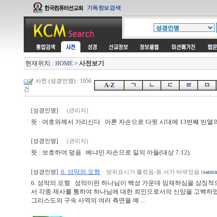
현재위치 :
>
사전보기
HOME
사전 (성경인명) : 1956
A-Z
ㄱ
ㄴ
ㄷ
ㄹ
ㅁ
건
[성경인명]
(관리자)
뜻 : 여호와께서 가리신다 아론 자손으로 다윗 시대에 13번째 반열의 
[성경인명]
(관리자)
뜻 : 보호하여 덮음 베냐민 자손으로 일의 아들(대상 7:12).
6. 성막의 모형
[성경인명]
방위표시가 틀렸음-동 서가 바뀌었음 (
samsi
6. 성막의 모형 성막이란 하나님이 백성 가운데 임재하심을 상징적
서 각종 제사를 통하여 하나님에 대한 죄인으로서의 신앙을 고백하였
그리스도의 구속 사역의 여러 측면을 예 ...