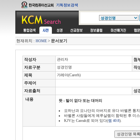
현재위치 :
>
문서보기
HOME
작성자
관리자
첨
자료구분
성경인명
작
제목
가레아(Carerh)
주제어
자료출처
성
내용
뜻 : 털이 없다 또는 대머리
요하난과 요나단의 아버지로 유다 바벨론 통치
바벨론 사람들에게 예루살렘이 함락된 후 미
KJV는 Careah로 되어 있다(
렘 40:8
).