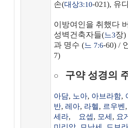
손(
-021), 
대상3:10
이방여인을 취했다 버
성벽건축자들(
장)
느3
과 명수 (
-60) 
느 7:6
7)
구약 성경의 
○
,
,
,
아담
노아
아브라함
,
,
,
반
레아
라헬
르우벤
,
,
,
세라
요셉
모세
요
,
,
미리암
므낫세
드보