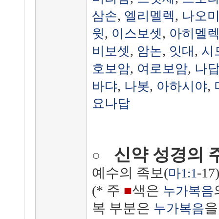
,
,
삼손
엘리멜렉
나오
,
,
윗
이스보셋
아히멜
,
,
,
비보셋
암논
잇대
시
,
,
호보암
여로보암
나
,
,
,
바댜
나봇
아하시야
요나답
신약 성경의 
○
예수의 족보(
-17)
마1:1
(* 주
■
색은
누가복음
복 부분은
을
누가복음