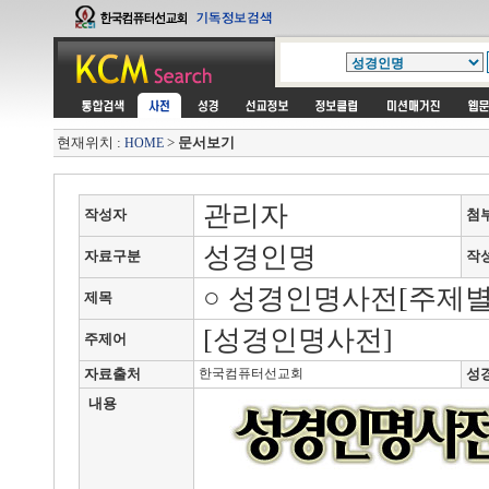
현재위치 :
>
문서보기
HOME
관리자
작성자
첨
성경인명
자료구분
작
○ 성경인명사전[주제별
제목
[성경인명사전]
주제어
자료출처
한국컴퓨터선교회
성
내용