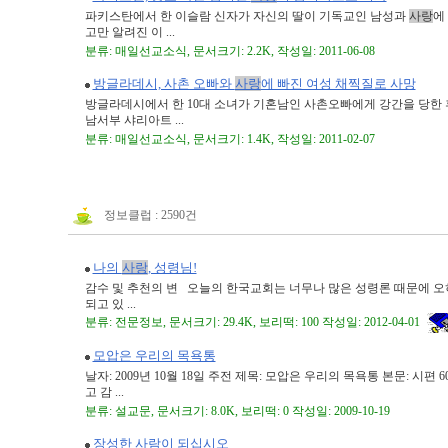
파키스탄에서 한 이슬람 신자가 자신의 딸이 기독교인 남성과
사랑
에
고만 알려진 이 ...
분류: 매일선교소식, 문서크기: 2.2K, 작성일: 2011-06-08
방글라데시, 사촌 오빠와
사랑
에 빠진 여성 채찍질로 사망
방글라데시에서 한 10대 소녀가 기혼남인 사촌오빠에게 강간을 당한
남서부 샤리아트 ...
분류: 매일선교소식, 문서크기: 1.4K, 작성일: 2011-02-07
정보클럽 : 2590건
나의
사랑
, 성령님!
감수 및 추천의 변 오늘의 한국교회는 너무나 많은 성령론 때문에 
되고 있 ...
분류: 전문정보, 문서크기: 29.4K, 보리떡: 100 작성일: 2012-04-01
모압은 우리의 목욕통
날자: 2009년 10월 18일 주전 제목: 모압은 우리의 목욕통 본문: 시편
고 감 ...
분류: 설교문, 문서크기: 8.0K, 보리떡: 0 작성일: 2009-10-19
장성한 사람이 되십시오