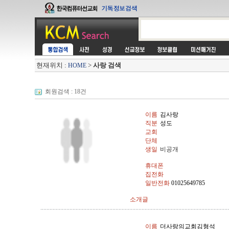
현재위치 :
>
사랑 검색
HOME
회원검색 : 18건
이름
김사랑
직분
성도
교회
단체
생일
비공개
휴대폰
집전화
일반전화
01025649785
소개글
이름
더사랑의교회김형석