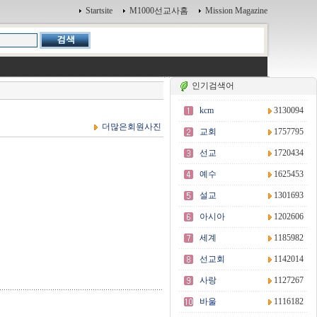
Startsite
M1000선교사홈
Mission Magazine
인기검색어
kcm
3130094
더많은회원사진
교회
1757795
선교
1720434
예수
1625453
설교
1301693
아시아
1202606
세계
1185982
선교회
1142014
사랑
1127267
바울
1116182