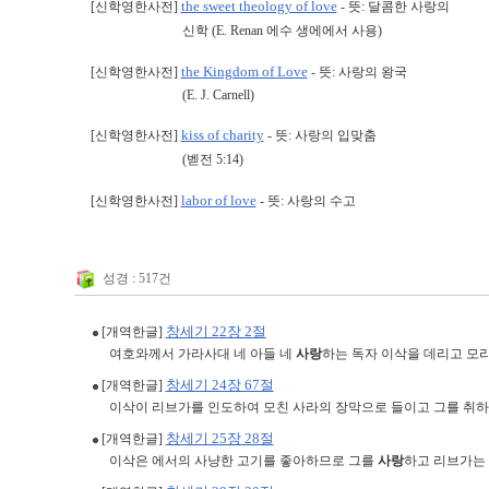
the sweet theology of love
[신학영한사전]
- 뜻: 달콤한 사랑의
신학 (E. Renan 에수 생에에서 사용)
the Kingdom of Love
[신학영한사전]
- 뜻: 사랑의 왕국
(E. J. Carnell)
kiss of charity
[신학영한사전]
- 뜻: 사랑의 입맞춤
(벧전 5:14)
labor of love
[신학영한사전]
- 뜻: 사랑의 수고
성경 : 517건
창세기 22장 2절
[개역한글]
여호와께서 가라사대 네 아들 네
사랑
하는 독자 이삭을 데리고 모리
창세기 24장 67절
[개역한글]
이삭이 리브가를 인도하여 모친 사라의 장막으로 들이고 그를 취
창세기 25장 28절
[개역한글]
이삭은 에서의 사냥한 고기를 좋아하므로 그를
사랑
하고 리브가는