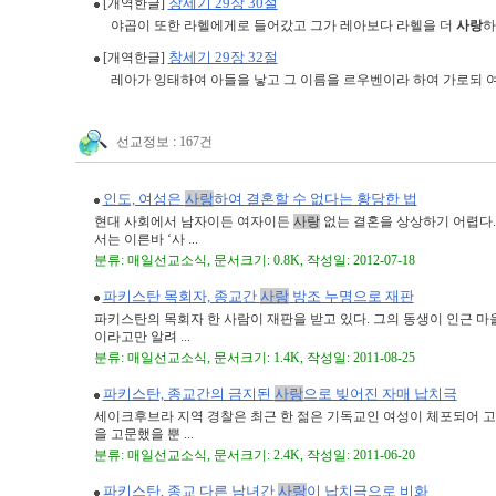
창세기 29장 30절
[개역한글]
야곱이 또한 라헬에게로 들어갔고 그가 레아보다 라헬을 더
사랑
하
창세기 29장 32절
[개역한글]
레아가 잉태하여 아들을 낳고 그 이름을 르우벤이라 하여 가로되 
선교정보 : 167건
인도, 여성은
사랑
하여 결혼할 수 없다는 황당한 법
현대 사회에서 남자이든 여자이든
사랑
없는 결혼을 상상하기 어렵다.
서는 이른바 ‘사 ...
분류: 매일선교소식, 문서크기: 0.8K, 작성일: 2012-07-18
파키스탄 목회자, 종교간
사랑
방조 누명으로 재판
파키스탄의 목회자 한 사람이 재판을 받고 있다. 그의 동생이 인근 마
이라고만 알려 ...
분류: 매일선교소식, 문서크기: 1.4K, 작성일: 2011-08-25
파키스탄, 종교간의 금지된
사랑
으로 빚어진 자매 납치극
세이크후브라 지역 경찰은 최근 한 젊은 기독교인 여성이 체포되어 고
을 고문했을 뿐 ...
분류: 매일선교소식, 문서크기: 2.4K, 작성일: 2011-06-20
파키스탄, 종교 다른 남녀간
사랑
이 납치극으로 비화