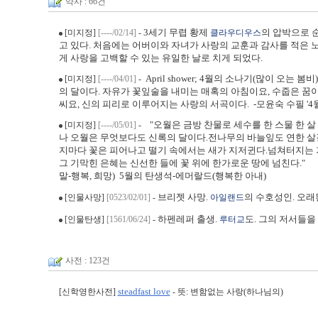
약사 : 66건
3세기 무렵 황제
의 압박으로 
[미지정]
[----/02/14]
-
클라우디우스
고 있다. 처음에는 어버이와 자녀가 사랑의 교훈과 감사를 적은 
게 사랑을 고백할 수 있는 유일한 날로 치게 되었다.
April shower; 4월의 소나기(많이 오는 봄
[미지정]
[----/04/01]
-
의 달이다. 자유가 꽃잎술을 내미는 매혹의 아침이요, 수줍은 꿈이
씨요, 신의 피리로 이루어지는 사랑의 서곡이다. -모윤숙 수필 '4월
"오월은 금방 찬물로 세수를 한 스물 한 
[미지정]
[----/05/01]
-
나 오월은 무엇보다도 신록의 달이다.전나무의 바늘잎도 연한 
지마다 꽃은 피어나고 떨기 속에서는 새가 지저귄다.넘쳐터지는 가
그 기막힌 은혜는 신선한 들에 꽃 위에 한가로운 땅에 넘친다."
말-행복, 희망) 5월의 탄생석-에머랄드(행복한 아내)
브리젯 사망.
의 수호성인. 오래
[인물사망]
[0523/02/01]
-
아일랜드
하펜레퍼 출생.
도. 그의 저서들을
[인물탄생]
[1561/06/24]
-
루터교
사전 : 123건
steadfast love
[신학영한사전]
- 뜻: 변함없는 사랑(하나님의)