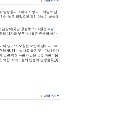
더많은약사
이 발정한다고 하여 사랑의 고백일로 삼
백하는 날로 되었으며 특히 여성이 남성에
 탄생석; 금강석(꽃말-청정무구) 4월은
부활
명의 개가를 부른다. 4월은 인생의 아가
기의 달이요, 오월은 모란의 달이다.그러
 빛. 해는 빛나고 들은 웃는다.나뭇가
에 걸린 아침 구름과 같은 금빛 아름다움
 백합, 작약 5월의 탄생화-은방울꽃(꽃
더많은사전