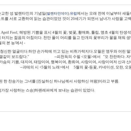
순교한 성 발렌타인의 기념일(
).
에서는 오래 전에 이날부터 새들
발렌타인데이
유럽
노트를 서로 교환하여 읽는 습관이었던 것이 20세기가 되면서 남녀가 사랑을 고
비) April Fool; 해방된 기쁨을 표시 4월의 꽃; 벚꽃, 황매화, 튤립, 앵초 4월의
 터지는 젊음의 아침이다. 천만 풀이 머리를 들고 만개의 꽃부리가 물을 채워 생
의 본 능'에서 -
살 청신한 얼굴이다.하얀 손가락에 끼고 있는 비취가락지다.오월은 앵두와 어린 딸
살결같이 보드랍다." --피천득의 수필 <오월>에서 "오 찬란하다. 자연의
슴의 기쁨, 대지여, 태양이여, 행복이여, 환희여, 사랑이여, 사랑이여저 산과 산
 --괴테의 시 <5월의 노래>에서 5월의 꽃-등꽃, 카네이션, 모란, 오동,
된 한 찬송가는 그녀를 [진실하신 하나님께서 사랑하신 여왕]이라고 부름.
 [가장 사랑하는 스승]하펜레퍼에게 보내는 습관이 있었다.