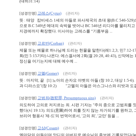
(대하31:14)
고레스(Cyrus)
[성경인명]
(관리자)
뜻 : 태양 캄비세스 1세의 아들로 파사제국의 초대 왕(B.C 546-5
으로 B.C 549년 메대의 속박을 벗어나 BC 546년 리디아를 물리
지경에까지 확장했다. 이사야는 고레스를 “기름부음 ...
고르반(Corban)
[성경인명]
(관리자)
제물 또는 예물로 하나님께 드리는 헌물을 말한다(레1:2,3; 민7:12-17)
회(민 5:15기타) 나온다. 에스겔서에 2회(겔 20:28, 40:43), 신
정신을 어기는지에 대해 예수께 ...
고멜(Gomer)
[성경인명]
(관리자)
뜻 : 마지막, 끝 [1] 노아의 손자요 야벳의 아들 (창 10:2, 대상 
과 디라스요"(창 10:2) "고멜의 아들은 아스그나스와 리밧과 도갈마요"(
고범죄(故犯罪, Presumptuous sins)
[성경인명]
(관리자)
의도하여 고의로 저지르는 죄. 시편 기자는 "주의 종으로 고범죄를 짓
했다(시 19:13). 의도(意圖)하여 죄를 짓지 않는 자가되기를 원하
브리어 형용사 '제-드'의 번역어로서, '고의 죄', '교만' 등을 ...
고삼(Cosam)
[성경인명]
(관리자)
엘마담의 아들이며 앗디의 아버지로 예수님의 족보에 기록되었다(눅 3: