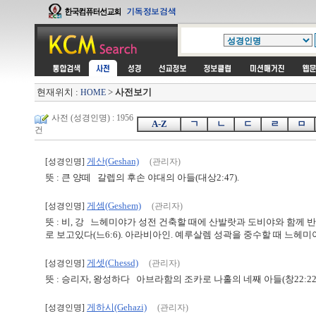
현재위치 :
>
사전보기
HOME
사전 (성경인명) : 1956
A-Z
ㄱ
ㄴ
ㄷ
ㄹ
ㅁ
건
게산(Geshan)
[성경인명]
(관리자)
뜻 : 큰 양떼 갈렙의 후손 야대의 아들(대상2:47).
게셈(Geshem)
[성경인명]
(관리자)
뜻 : 비, 강 느헤미야가 성전 건축할 때에 산발랏과 도비야와 함께 반대
로 보고있다(느6:6). 아라비아인. 예루살렘 성곽을 중수할 때 느헤미
게셋(Chessd)
[성경인명]
(관리자)
뜻 : 승리자, 왕성하다 아브라함의 조카로 나홀의 네째 아들(창22:22
게하시(Gehazi)
[성경인명]
(관리자)