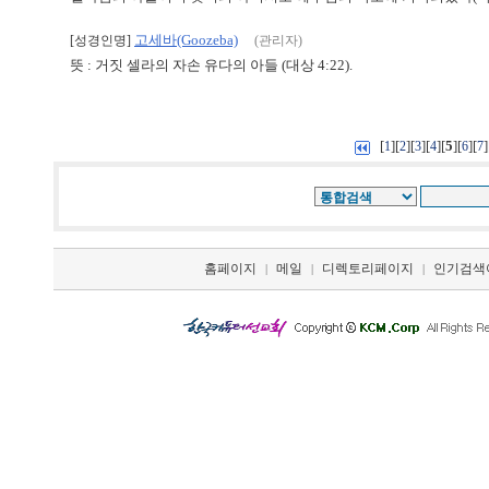
고세바(Goozeba)
[성경인명]
(관리자)
뜻 : 거짓 셀라의 자손 유다의 아들 (대상 4:22).
[
][
][
][
][
5
][
][
]
1
2
3
4
6
7
홈페이지
메일
디렉토리페이지
인기검색
|
|
|