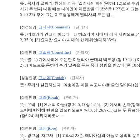
뜻 : 묵시의 골짜기, 환상의 계곡 엘리사의 하인(왕하4:12)으로 수넴
시가 두 번째 나올 때는 나아만이 치료받을 때(왕하5:1-27)인데 
5:20-27). 후에 그는 여호람왕에게 엘리사의 모든 업 ...
고나냐(Conaniah)
[성경인명]
(관리자)
뜻 : 여호와가 견고케 하셨다 [1] 히스기야 시대 때 레위 사람으로 
2, 35:9). [2] 요다왕 요시야 시대의 한 레위인(대하35:9)
고넬료(Cornelilus)
[성경인명]
(관리자)
뜻 : 뿔 1) 가이사랴에 주둔한 이탈리아 군대의 백부장 (행 10:1).
2).3) 베드로를 통하여 주의 말씀을 듣는 중에 성령을 받았다 (행 10장)
고니야(Coniah)
[성경인명]
(관리자)
뜻 : 주께서 설립하신다 여호아김 아들 여고니야를 줄인 말이다 (렘 22:
고라(Korah)
[성경인명]
(관리자)
뜻 : 우박 [1] 에서의 아들 (창 36:5, 대상 1:25). [2] 에서의 손자(
도력에 반역해 반란을 일으킴으로써(민16장;26:9-11)그는 두 동료와
(출6:24) 레위지파로서 ...
고레(Kore)
[성경인명]
(관리자)
뜻 : 광고집, 자고새 [1] 고라의 자손. 에비아삽의 아들로 성막의 문지