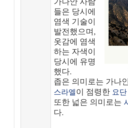
가나안 사람
들은 당시에
염색 기술이
발전했으며,
옷감에 염색
하는 자색이
당시에 유명
했다.
좁은 의미로는 가나
이 점령한
스라엘
요단
또한 넓은 의미로는
다.