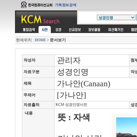
현재위치 :
>
문서보기
HOME
관리자
작성자
첨
성경인명
자료구분
작
가나안(Canaan)
제목
[가나안]
주제어
자료출처
KCM 성경인명사전
성
내용
뜻 : 자색