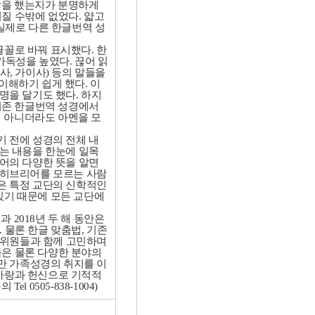
말을 했는지가 분명하게
워질 수밖에 없었다
.
얇고
실제로 다른 한글번역 성
글꼴로 바꿔 표시했다
.
한
가독성을 높였다
.
끊어 읽
사
,
가이사
)
등의 말들을
이해하기 쉽게 했다
.
이
명을 달기도 했다
.
하지
기존 한글번역 성경에서
 아니더라도 아멘을 모
기 전에 성경의 전체 내
는 내용을 한눈에 일목
어의 다양한 뜻을 알면
 히브리어를 모르는 사람
은 특정 교단의 신학적인
있기 때문에 모든 교단에
년과
2018
년 두 해 동안은
.
물론 한글 맞춤법
,
기존
정위원들과 함께 고민하며
들은 물론 다양한 분야의
만 가족성경의 취지를 이
사랑과 헌신으로 기적적
문의 Tel 0505-838-1004)