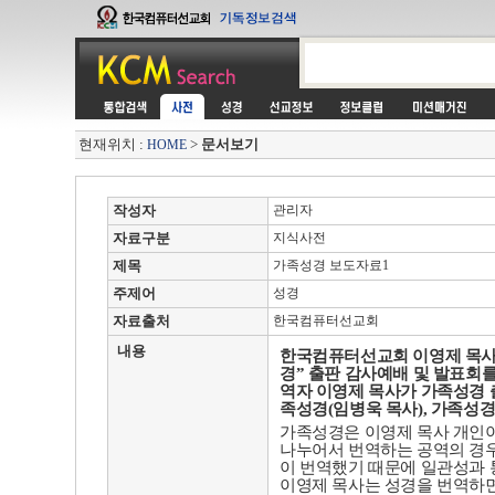
현재위치 :
>
문서보기
HOME
작성자
관리자
자료구분
지식사전
제목
가족성경 보도자료1
주제어
성경
자료출처
한국컴퓨터선교회
내용
한국컴퓨터선교회 이영제 목
경
”
출판 감사예배 및 발표회
역자 이영제 목사가 가족성경 
족성경
(
임병욱 목사
),
가족성경
가족성경은 이영제 목사 개인
나누어서 번역하는 공역의 경
이 번역했기 때문에 일관성과
이영제 목사는 성경을 번역하면