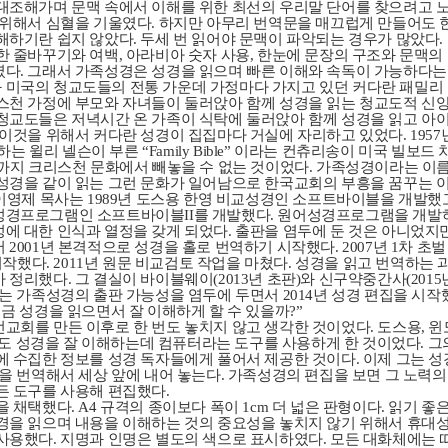
대조해가며 문맥 속에서 이해를 위한 최선의 우리말 단어를 찾으려고 
 위해서 심혈을 기울였다
.
하지만 아무리 번역문을 매끄럽게 만들어도 한
해하기란 쉽지 않았다
.
두세 번 읽어야 문맥이 파악되는 경우가 많았다
.
한 줄바꾸기와 여백
,
아라비아 숫자 사용
,
한눈에 문장의 구조와 문맥의
였다
.
그래서 가족성경은 성경을 읽으며 빠른 이해와 속독이 가능하다는
 미국의 청교도들의 전통 가운데 가정마다 가지고 있던 커다란 패밀리
스천 가정에 부모와 자녀들이 둘러앉아 함께 성경을 읽는 청교도적 신
청교도들은 저녁시간 온 가족이 식탁에 둘러앉아 함께 성경을 읽고 아
이것을 위해서 커다란 성경이 집집마다 거실에 자리하고 있었다
. 1957
하는 윌리 넬슨이 부른
“Family Bible”
이라는 컨츄리송이 미국 빌보드 
까지 크리스천 문화에서 빼놓을 수 없는 것이었다
.
가족성경이라는 이름
성경을 같이 읽는 그런 문화가 일어남으로 한국교회의 부흥을 꿈꾸는 
이영제 목사는
1989
년 도스용 한영 비교성경인 소프트바이블을 개발했
 성경프로그램인 소프트바이블
II
를 개발했다
.
원어성경프로그램을 개발
에 대한 인식과 열정을 갖게 되었다
.
출판을 염두에 둔 것은 아니었지
서
2001
년 본격적으로 성경을 홀로 번역하기 시작했다
. 2007
년
1
차 초벌
시작했다
. 2011
년 원문 비교검토 작업을 마쳤다
.
성경을 읽고 번역하는 
아 정리했다
.
그 결실이 바이블웨이
(2013
년 초판
)
와 신구약중간사
(2015
는 가족성경의 출판 가능성을 염두에 두면서
2014
년 성경 편집을 시작
금 성경을 읽으면서 잘 이해하게 할 수 있을까
?”
교회를 만든 이후로 한 번도 놓치지 않고 생각한 것이었다
.
도스용
,
윈
것도 성경을 잘 이해하는데 컴퓨터라는 도구를 사용하게 한 것이었다
.
그
에 수집한 정보를 성경 독자들에게 풀어서 제공한 것이다
.
이제 그는 성
경을 번역해서 세상 앞에 내어 놓는다
.
가족성경의 편집을 보면 그 노력의 
든 도구를 사용해 편집했다
.
을 채택했다
. A4
규격의 종이보다 폭이
1cm
더 넓은 판형이다
.
읽기 좋
경을 읽으며 내용을 이해하는 것의 중요성을 놓치지 않기 위해서 휴대
 사용했다
.
지명과 인명은 별도의 색으로 표시하였다
.
모든 대화체에는 