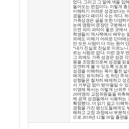
었다
.
그리고 그 말에 색을 입혀
들어오는 편집이다
.
이렇게 총
이해하기 어려운 성경보다는 
경들보다 페이지 수는 적다
.
하
가족성경은 글꼴 또한 다양하
눈에 명령어 문장만 구분해서 알
으면 의미 파악이 좋은 곳에서
학생들이 역사책에서 배우는 
외에도 이해가 어려운 단어에는
만 모든 사람이 다 아는 원어
“
내가 진실로 진실로 이르노니
르는 사람은 없다
.
이런 경우 
그 외에도 가족 성경은 성경 
용을 조망함으로써 성경을 읽을
요연하게 볼 수 있도록 도표로
성경을 이해하는 폭이 훨씬 넓
에게도 유익하다
.
또 하단 주
성향들은 철저히 배제하고 성경
서 거부감 없이 받아들일 수 
이영제 목사는 이렇게 난외주
20
여명의 교정위원들을 위촉해
에 공역 성경들에서 사용하는
확정했다
.
더 읽기 쉽고 이해
경험을 가진 평신도들에게도 
해하고 교정 과정에서 부분적으
으로
2018
년
12
월
10
일 출판을