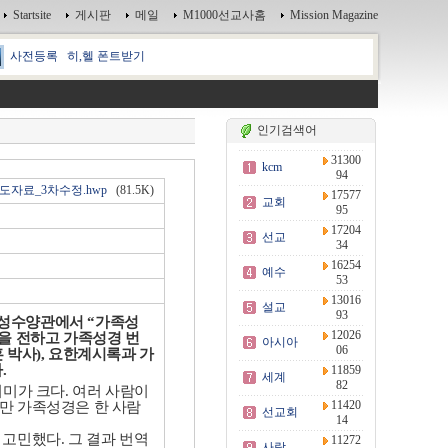
Startsite
게시판
메일
M1000선교사홈
Mission Magazine
사전등록
히,헬 폰트받기
인기검색어
31300
kcm
94
도자료_3차수정.hwp
(81.5K)
17577
교회
95
17204
선교
34
16254
예수
53
13016
설교
93
안성수양관에서
“
가족성
12026
을 전하고 가족성경 번
아시아
06
 박사
),
요한계시록과 가
다
.
11859
세계
82
의미가 크다
.
여러 사람이
11420
만 가족성경은 한 사람
선교회
14
를 고민했다
.
그 결과 번역
11272
사랑