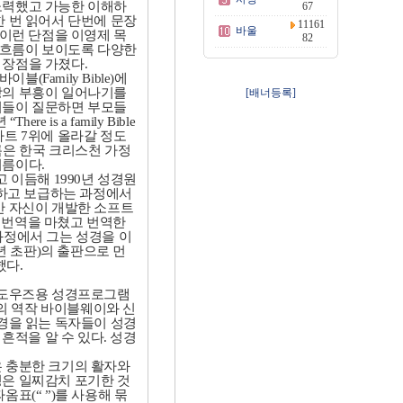
노력했고 가능한 이해하
67
 번 읽어서 단번에 문장
11161
바울
이런 단점을 이영제 목
82
 흐름이 보이도록 다양한
 장점을 가졌다
.
 바이블
(Family Bible)
에
앙의 부흥이 일어나기를
[배너등록]
이들이 질문하면 부모들
년
“There is a family Bible
차트
7
위에 올라갈 정도
은 한국 크리스천 가정
이름이다
.
고 이듬해
1990
년 성경원
하고 보급하는 과정에서
만 자신이 개발한 소프트
 번역을 마쳤고 번역한
과정에서 그는 성경을 이
년 초판
)
의 출판으로 먼
했다
.
도우즈용 성경프로그램
의 역작 바이블웨이와 신
경을 읽는 독자들이 성경
흔적을 알 수 있다
.
성경
은 충분한 크기의 활자와
성은 일찌감치 포기한 것
따옴표
(“ ”)
를 사용해 묶