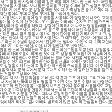
서 그 말을 한 사람의 이름과 같은 색을 띄게 했다
.
한 눈에 누가 어떤 
천연색을 사용하다 보니 얇은 종이를 포기할 수밖에 없고 성경은 두꺼
이해하기 쉬운 두꺼운 성경을 택한 것이다
.
가족성경은 총
1280
쪽이다
.
지만 종이의 두께 때문에 두꺼워질 수밖에 없었다
.
게 사용했다
.
예를 들어 명조 글꼴을 사용하다가 명령문이 나오면 고딕 
아 볼 수 있게 한 것이다
.
또 수
(
數
)
는 아라비아 숫자로 표기함으로써 
 과감하게 줄 바꿈을 하였다
.
성경에만 독특하게 나오는 명칭들
(
애굽
,
바
말
(
이집트
,
페르시아
,
카이사르
)
등으로 통일하여 어린 학생들이 내용을 
 작은 글씨
,
괄호 등을 사용하여 원어 단어를 직접 기록하기도 하고
,
설
 단어는 번역하지 않고 그대로 사용했다
.
그 대표적인 단어가 아멘이다
.
...”
하는 예수님의 말씀에서
“
진실로
”
는 헬라어
“
아멘
”
이다
.
기독교인이
번역하기 보다는
“
아멘
,
아멘
,
내가 말한다
.”
로 번역했다
.
각권을 한 눈에 이해하는데 도움이 되는 마인드맵을 제공한다
.
성경을 읽
 때 이해에 도움이 되게 한 것이다
.
또 성경 말로 복잡하게 서술되어 있
 정리해 제공한다
.
오른쪽 난외에는 원어 단어 사전을 제공한다
.
원어 단
어질 수 있기 때문에 필요한 단어들을 선별해 소개한 것이다
.
이 사전은
석도 성경을 이해하는데 꼭 필요한 최소한의 주석들을 달았다
.
이 주석들
을 역사와 문화 속에서 문자 그대로 이해하는 데 필요한 것들을 담고 
있는 것들로 구성되어 있다
.
 작업까지
2
차 편집 작업을
2016
년까지 혼자 모두 마쳤다
.
그리고
2017
서 자신의 번역에 대한 비평을 듣고 이유 있는 것은 수정하여 반영했다
 기독교화 된 단어들을 수용할지 새로운 단어나 용어를 사용할지도 교
하기 쉬운 가족성경을 만들기 위해서는 여러 교단의 목사님들과 신학자
부분적으로 자문을 구했다
.
따라서 교정위원으로 이름을 올리지 않았지
로 도움을 주신 분들도 많이 있다
.
이렇듯 가족성경은 많은 사람들의 
 맞이하게 되었다
.
감사예배와 발표회에 많은 참여와 관심을 바란다
. (