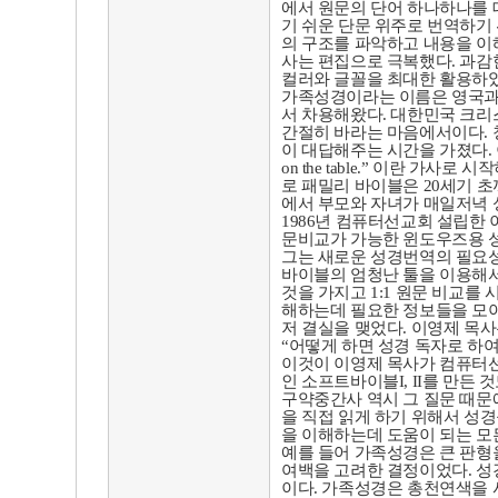
에서 원문의 단어 하나하나를 
기 쉬운 단문 위주로 번역하기
의 구조를 파악하고 내용을 이
사는 편집으로 극복했다
.
과감
컬러와 글꼴을 최대한 활용하
가족성경이라는 이름은 영국과
서 차용해왔다
.
대한민국 크리
간절히 바라는 마음에서이다
.
이 대답해주는 시간을 가졌다
.
on the table.”
이란 가사로 시작
로 패밀리 바이블은
20
세기 초
에서 부모와 자녀가 매일저녁 
1986
년 컴퓨터선교회 설립한 
문비교가 가능한 윈도우즈용
그는 새로운 성경번역의 필요성
바이블의 엄청난 툴을 이용해
것을 가지고
1:1
원문 비교를 
해하는데 필요한 정보들을 모
저 결실을 맺었다
.
이영제 목사
“
어떻게 하면 성경 독자로 하여
이것이 이영제 목사가 컴퓨터선
인 소프트바이블
I, II
를 만든 
구약중간사 역시 그 질문 때문
을 직접 읽게 하기 위해서 성
을 이해하는데 도움이 되는 모
예를 들어 가족성경은 큰 판형
여백을 고려한 결정이었다
.
성
이다
.
가족성경은 총천연색을