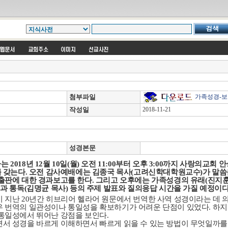
가족성경-보
첨부파일
작성일
2018-11-21
성경본문
사는
2018
년
12
월
10
일
(
월
)
오전
11:00
부터 오후
3:00
까지 사랑의교회 
를 갖는다
.
오전 감사예배에는 김종국 목사
(
고려신학대학원교수
)
가 말씀
출판에 대한 경과보고를 한다
.
그리고 오후에는 가족성경의 유래
(
진지훈
과 통독
(
김명균 목사
)
등의 주제 발표와 질의응답 시간을 가질 예정이
이 지난
20
년간 히브리어 헬라어 원문에서 번역한 사역 성경이라는 데 
우 번역의 일관성이나 통일성을 확보하기가 어려운 단점이 있었다
.
하지
 통일성에서 뛰어난 강점을 보인다
.
서 성경을 바르게 이해하면서 빠르게 읽을 수 있는 방법이 무엇일까